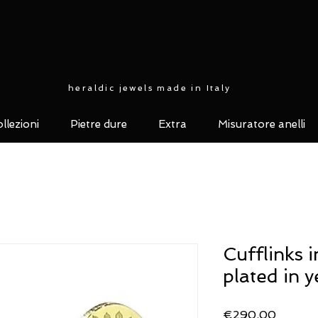
heraldic jewels made in Italy
llezioni
Pietre dure
Extra
Misuratore anelli
Cufflinks i
plated in y
Price
€290.00