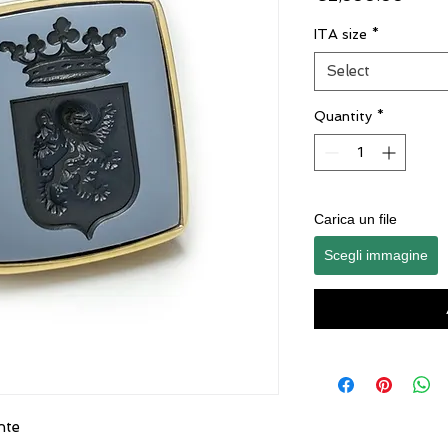
ITA size
*
Select
Quantity
*
Carica un file
Scegli immagine
ente