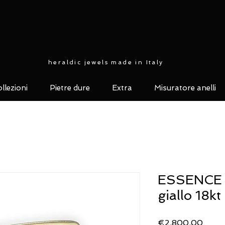
heraldic jewels made in Italy
llezioni
Pietre dure
Extra
Misuratore anelli
ESSENCE 1
giallo 18kt
Price
€2,800.00